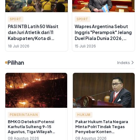
SPORT
SPORT
PASI NTB Latih 50 Wasit
Wapres Argentina Sebut
dan Juri Atletik dari 11
Inggris "Perampok" Jelang
Kabupaten/Kota di
Duel Piala Dunia 2026,
Mataram, Target Standar
Kecaman Langsung
18 Juli 2026
15 Juli 2026
World Athletics
Mengalir
Pilihan
Indeks
PEMERINTAHAN
HUKUM
BMKG Deteksi Potensi
Pakar Hukum Tata Negara
Karhutla Sulteng 9-15
Minta Polri Tindak Tegas
Agustus, Tiga Wilayah
Penyebar Konten
Masuk Kategori Sangat
Manipulatif yang Picu
08 Agustus 2026
08 Agustus 2026