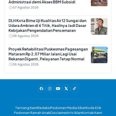
Administrasi demi Akses BBM Subsidi
07 Agustus 2026
DLH Kota Bima Uji Kualitas Air 12 Sungai dan
Udara Ambien di 6 Titik, Hasilnya Jadi Dasar
Kebijakan Pengendalian Pencemaran
06 Agustus 2026
Proyek Rehabilitasi Puskesmas Pagesangan
Mataram Rp 2,07 Miliar Jalan Lagi Usai
Rekanan Diganti, Pelayanan Tetap Normal
06 Agustus 2026
Tentang Kami
Redaksi
Pedoman Media Siber
Kode Etik
Pedoman Ramah Anak
Disclaimer
Info Iklan
Kontak Kami