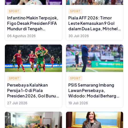
SPORT
SPORT
Infantino Makin Terpojok,
Piala AFF 2026: Timor
Figo Desak Presiden FIFA
Leste Kemasukan 9 Gol
Mundur di Tengah
dalam Dua Laga, Mitchell
Rencana Jual Hak
Baker Berpeluang
06 Agustus 2026
30 Juli 2026
Komersial Piala Dunia
Kembali Bikin Hattrick
SPORT
SPORT
Persebaya Kalahkan
PSIS Semarang Imbang
Persija 1-0 di Piala
Lawan Persebaya,
Presiden 2026, Gol Bunuh
Widodo: Modal Berharga
Diri Pankov Bawa Tiga
Sebelum Liga 2
27 Juli 2026
19 Juli 2026
Poin