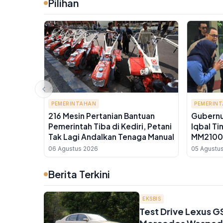
Pilihan
PEMERINTAHAN
PEMERIN
216 Mesin Pertanian Bantuan
Gubernu
Pemerintah Tiba di Kediri, Petani
Iqbal Ti
Tak Lagi Andalkan Tenaga Manual
MM2100,
NTB Sia
06 Agustus 2026
05 Agustu
Jerman
Berita Terkini
EKSBIS
Test Drive Lexus