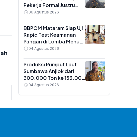
Pekerja Formal Justru
Menyusut Hampir 1 Juta
06 Agustus 2026
Orang
BBPOM Mataram Siap Uji
Rapid Test Keamanan
Pangan di Lomba Menu
MBG NTB, 22 Agustus
04 Agustus 2026
dah
2026
Produksi Rumput Laut
Sumbawa Anjlok dari
300.000 Ton ke 153.000
Ton, Dislutkan Sebut 3
04 Agustus 2026
Faktor Pemicu