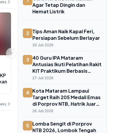
1
deks
Agar Tetap Dingin dan
Hemat Listrik
Tips Aman Naik Kapal Feri,
2
Persiapan Sebelum Berlayar
29 Juli 2026
40 Guru IPA Mataram
3
EKSBIS
PEMERINTAHAN
Antusias Ikuti Pelatihan Rakit
Telkom Catat Laba Rp 10,6
Kepala Bappi
KIT Praktikum Berbasis
PKP
Triliun, Dana Segar Rp 54 Triliun
Harga BBM d
Proyek, Pakai Bahan
27 Juli 2026
kan
Siap Biayai Ekspansi 5G dan AI
Bukti Efekti
Sederhana
Prabowo
04 Agustus 2026
02 Agustus 202
Kota Mataram Lampaui
4
Target Raih 205 Medali Emas
di Porprov NTB, Hatrik Juara
deks
Umum
26 Juli 2026
Lomba Sengit di Porprov
5
NTB 2026, Lombok Tengah