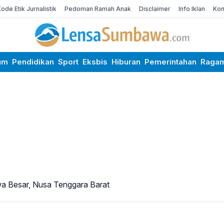
Kode Etik Jurnalistik
Pedoman Ramah Anak
Disclaimer
Info Iklan
Kon
um
Pendidikan
Sport
Eksbis
Hiburan
Pemerintahan
Raga
awa Besar, Nusa Tenggara Barat