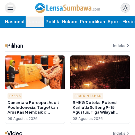
Nasional
Daerah
Politik
Hukum
Pendidikan
Sport
Eksbi
Pilihan
Indeks
EKSBIS
PEMERINTAHAN
Danantara Percepat Audit
BMKG Deteksi Potensi
Pos Indonesia, Targetkan
Karhutla Sulteng 9-15
Arus Kas Membaik di
Agustus, Tiga Wilayah
Tengah Transformasi BUMN
Masuk Kategori Sangat
09 Agustus 2026
08 Agustus 2026
Logistik
Tinggi
Video
Indeks