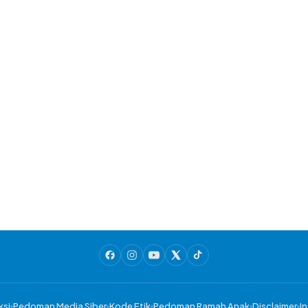
ksi
Pedoman Media Siber
Kode Etik
Pedoman Ramah Anak
Disclaimer
In