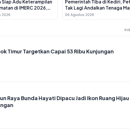
a Siap Adu Keterampilan
Pemerintah Tiba di Kediri, Pe
matan di IMERC 2026,
Tak Lagi Andalkan Tenaga Ma
untuk Umum
s 2026
06 Agustus 2026
In
bok Timur Targetkan Capai 53 Ribu Kunjungan
 Raya Bunda Hayati Dipacu Jadi Ikon Ruang Hijau
ungan