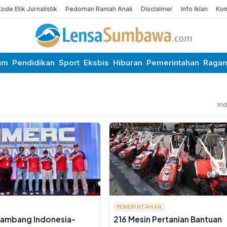
Kode Etik Jurnalistik
Pedoman Ramah Anak
Disclaimer
Info Iklan
Kon
um
Pendidikan
Sport
Eksbis
Hiburan
Pemerintahan
Raga
In
PEMERINTAHAN
Tambang Indonesia-
216 Mesin Pertanian Bantuan