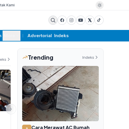
tak Kami
m
More
Advertorial
Indeks
Trending
Indeks
deks
PEMERINTAHAN
PEMERINTAHAN
Gubernur NTB Lalu Muhamad
KPK Periksa 
Cara Merawat AC Rumah