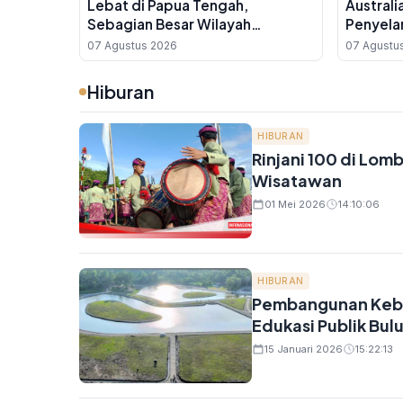
Lebat di Papua Tengah,
Australi
Sebagian Besar Wilayah
Penyela
Indonesia Berawan
Gratis 
07 Agustus 2026
07 Agustu
Hiburan
HIBURAN
Rinjani 100 di Lom
Wisatawan
01 Mei 2026
14:10:06
HIBURAN
Pembangunan Kebun
Edukasi Publik Bul
15 Januari 2026
15:22:13