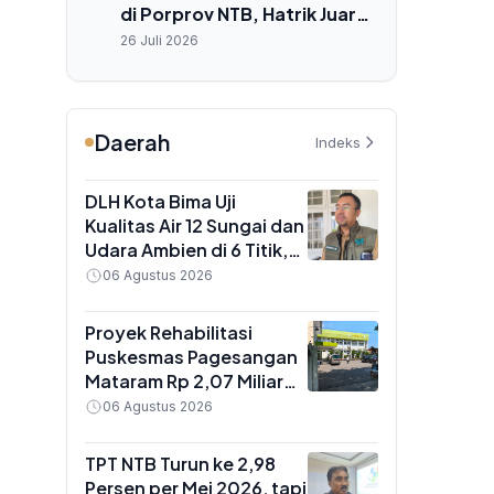
di Porprov NTB, Hatrik Juara
Umum
26 Juli 2026
Daerah
Indeks
DLH Kota Bima Uji
Kualitas Air 12 Sungai dan
Udara Ambien di 6 Titik,
Hasilnya Jadi Dasar
06 Agustus 2026
Kebijakan Pengendalian
Pencemaran
Proyek Rehabilitasi
Puskesmas Pagesangan
Mataram Rp 2,07 Miliar
Jalan Lagi Usai Rekanan
06 Agustus 2026
Diganti, Pelayanan Tetap
Normal
TPT NTB Turun ke 2,98
Persen per Mei 2026, tapi