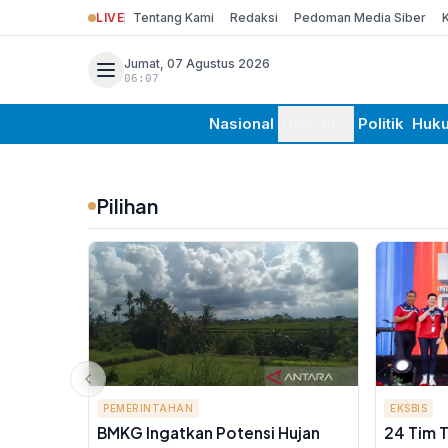
LIVE
Tentang Kami
Redaksi
Pedoman Media Siber
Jumat, 07 Agustus 2026
06:07
Nasional
Daerah
Politik
Huk
Pilihan
PEMERINTAHAN
EKSBIS
BMKG Ingatkan Potensi Hujan
24 Tim 