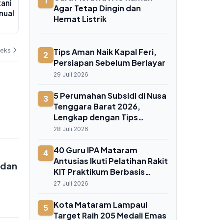
1
tani
Iqbal Tinjau SMK Mitra Industri
Lombok Bara
Agar Tetap Dingin dan
nual
MM2100, Targetkan Lulusan SMK
Mataram, Sua
Hemat Listrik
NTB Siap Kerja ke Jepang dan
05 Agustus 2026
05 Agustus 202
Jerman
deks
Tips Aman Naik Kapal Feri,
2
Persiapan Sebelum Berlayar
29 Juli 2026
5 Perumahan Subsidi di Nusa
3
Tenggara Barat 2026,
Lengkap dengan Tips
Memilih Hunian Tepat
28 Juli 2026
40 Guru IPA Mataram
4
Antusias Ikuti Pelatihan Rakit
 dan
KIT Praktikum Berbasis
Proyek, Pakai Bahan
27 Juli 2026
Sederhana
Kota Mataram Lampaui
5
Target Raih 205 Medali Emas