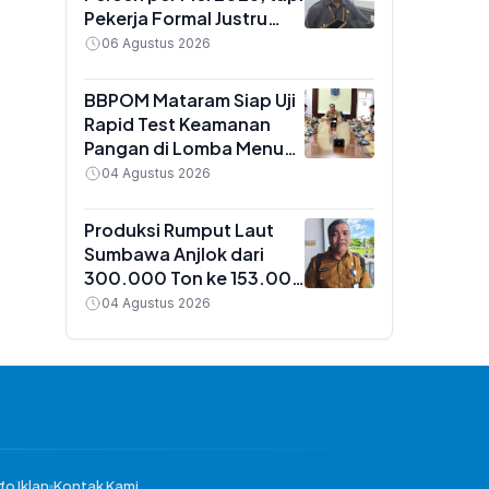
Pekerja Formal Justru
Menyusut Hampir 1 Juta
06 Agustus 2026
Orang
BBPOM Mataram Siap Uji
Rapid Test Keamanan
Pangan di Lomba Menu
MBG NTB, 22 Agustus
04 Agustus 2026
2026
Produksi Rumput Laut
Sumbawa Anjlok dari
300.000 Ton ke 153.000
Ton, Dislutkan Sebut 3
04 Agustus 2026
Faktor Pemicu
fo Iklan
Kontak Kami