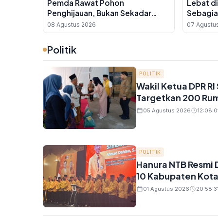
Pemda Rawat Pohon
Lebat d
Penghijauan, Bukan Sekadar
Sebagia
Tanam Lalu Ditinggal
Indones
08 Agustus 2026
07 Agustu
Politik
POLITIK
Wakil Ketua DPR RI
Targetkan 200 Rum
05 Agustus 2026
12:08:0
POLITIK
Hanura NTB Resmi 
10 Kabupaten Kot
01 Agustus 2026
20:58:3