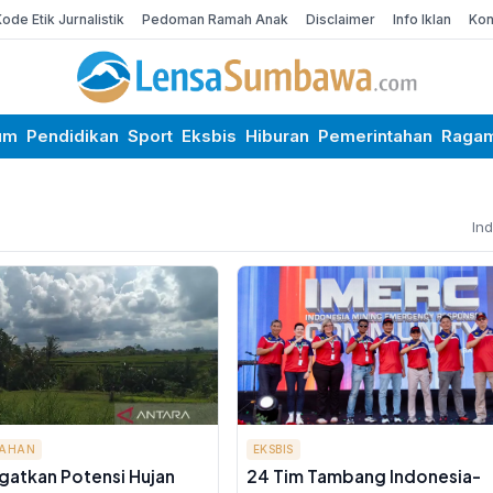
Kode Etik Jurnalistik
Pedoman Ramah Anak
Disclaimer
Info Iklan
Kon
um
Pendidikan
Sport
Eksbis
Hiburan
Pemerintahan
Raga
In
TAHAN
EKSBIS
gatkan Potensi Hujan
24 Tim Tambang Indonesia-