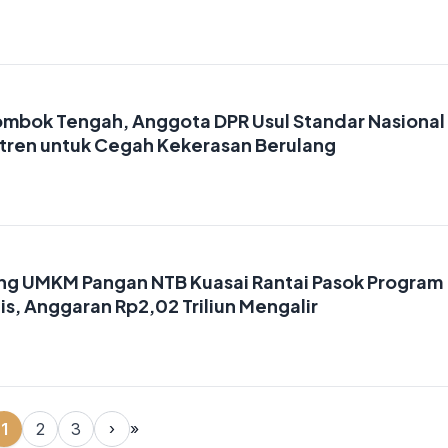
Lombok Tengah, Anggota DPR Usul Standar Nasional
ren untuk Cegah Kekerasan Berulang
g UMKM Pangan NTB Kuasai Rantai Pasok Program
is, Anggaran Rp2,02 Triliun Mengalir
1
2
3
›
»