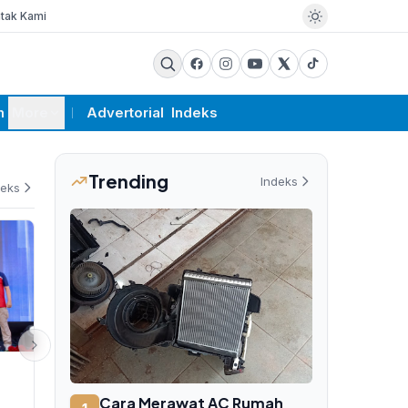
tak Kami
m
More
Advertorial
Indeks
Trending
Indeks
deks
PEMERINTAHAN
PEMERINTAHAN
216 Mesin Pertanian Bantuan
Gubernur NT
Cara Merawat AC Rumah