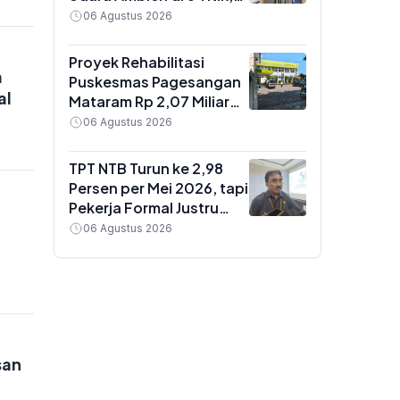
Hasilnya Jadi Dasar
06 Agustus 2026
Kebijakan Pengendalian
Pencemaran
Proyek Rehabilitasi
m
Puskesmas Pagesangan
al
Mataram Rp 2,07 Miliar
Jalan Lagi Usai Rekanan
06 Agustus 2026
Diganti, Pelayanan Tetap
Normal
TPT NTB Turun ke 2,98
Persen per Mei 2026, tapi
Pekerja Formal Justru
Menyusut Hampir 1 Juta
06 Agustus 2026
Orang
san