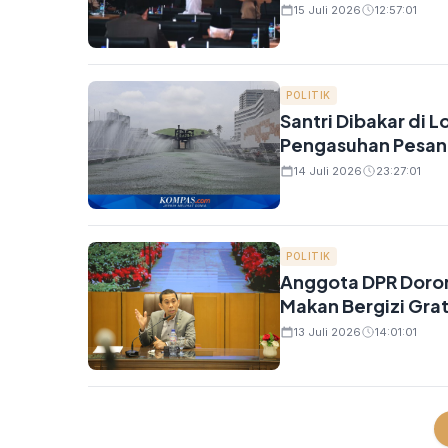
15 Juli 2026
12:57:01
POLITIK
Santri Dibakar di 
Pengasuhan Pesant
14 Juli 2026
23:27:01
POLITIK
Anggota DPR Doron
Makan Bergizi Grat
13 Juli 2026
14:01:01