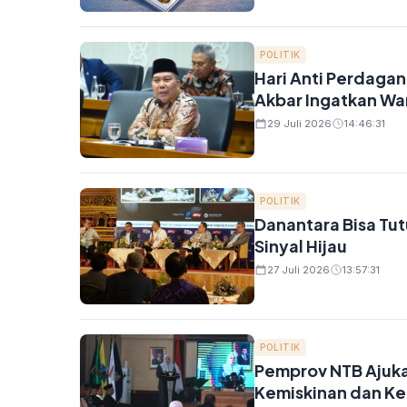
POLITIK
Hari Anti Perdaga
Akbar Ingatkan Wa
29 Juli 2026
14:46:31
POLITIK
Danantara Bisa Tu
Sinyal Hijau
27 Juli 2026
13:57:31
POLITIK
Pemprov NTB Ajuk
Kemiskinan dan K