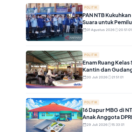
POLITIK
PAN NTB Kukuhkan 
Suara untuk Pemil
01 Agustus 2026
20:51:01
POLITIK
Enam Ruang Kelas S
Kantin dan Gudang
30 Juli 2026
21:51:01
POLITIK
16 Dapur MBG di NT
Anak Anggota DPRD
29 Juli 2026
15:33:01