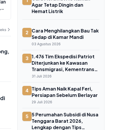
1
lan
Pemerintah Tiba di Kediri, Petani
Iqbal Tinjau 
Agar Tetap Dingin dan
,
Tak Lagi Andalkan Tenaga Manual
MM2100, Tar
Hemat Listrik
NTB Siap Ker
06 Agustus 2026
05 Agustus 202
Jerman
deks
Cara Menghilangkan Bau Tak
2
Sedap di Kamar Mandi
03 Agustus 2026
ong,
1.476 Tim Ekspedisi Patriot
3
Diterjunkan ke Kawasan
Transmigrasi, Kementrans
Targetkan Pusat Ekonomi
31 Juli 2026
Baru Berbasis Potensi Lokal
Tips Aman Naik Kapal Feri,
4
Persiapan Sebelum Berlayar
di
29 Juli 2026
5 Perumahan Subsidi di Nusa
5
Tenggara Barat 2026,
Lengkap dengan Tips