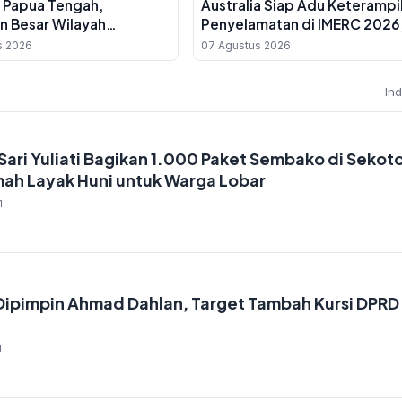
i Papua Tengah,
Australia Siap Adu Keterampi
n Besar Wilayah
Penyelamatan di IMERC 2026
ia Berawan
Gratis untuk Umum
s 2026
07 Agustus 2026
In
 Sari Yuliati Bagikan 1.000 Paket Sembako di Sekot
ah Layak Huni untuk Warga Lobar
1
Dipimpin Ahmad Dahlan, Target Tambah Kursi DPRD 
a
1