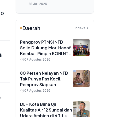
Memilih Hunian Tepat
28 Juli 2026
00
Daerah
Indeks
Pengprov PTMSI NTB
Solid Dukung Mori Hanafi
Kembali Pimpin KONI NTB
di
demi Target PON 2028
07 Agustus 2026
80 Persen Nelayan NTB
Tak Punya Pas Kecil,
Pemprov Siapkan
Pendampingan
07 Agustus 2026
Administrasi demi Akses
n
BBM Subsidi
DLH Kota Bima Uji
Kualitas Air 12 Sungai dan
Udara Ambien di 6 Titik,