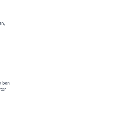
an,
o ban
tor