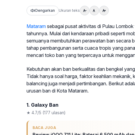
Dengarkan
Ukuran teks
Mataram
sebagai pusat aktivitas di Pulau Lombok
tahunnya. Mulai dari kendaraan pribadi seperti mob
semuanya membutuhkan perawatan ban secara berka
tahap pembangunan serta cuaca tropis yang pana
mencari toko ban yang terpercaya untuk menggan
Kebutuhan akan ban berkualitas dan bengkel yang
Tidak hanya soal harga, faktor keahlian mekanik,
balancing juga menjadi pertimbangan. Berikut adal
urusan ban di Kota Mataram.
1. Galaxy Ban
★ 4.7/5 (177 ulasan)
BACA JUGA
Review iQOO Z11 Lite: Baterai 6.500 mAh da