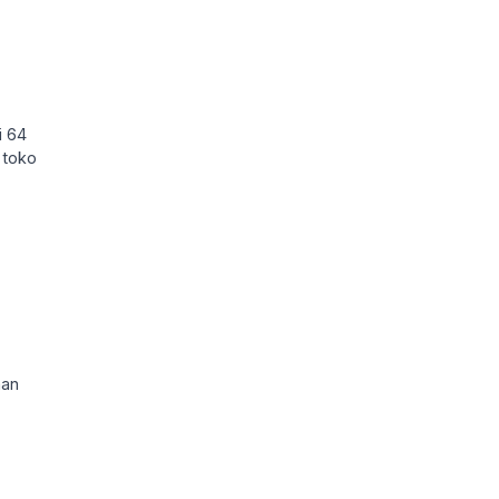
i 64
 toko
aan