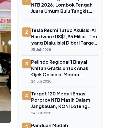
1
NTB 2026, Lombok Tengah
Juara Umum Bulu Tangkis
dengan 3 Emas dan 4 Perak
Tesla Resmi Tutup Akuisisi AI
2
Hardware US$1,95 Miliar, Tim
yang Diakuisisi Diberi Target
"Tidak Mungkin"
25 Juli 2026
Pelindo Regional 1 Biayai
3
Khitan Gratis untuk Anak
Ojek Online di Medan,
Bentuk Peringatan Hari Anak
24 Juli 2026
Nasional
Target 120 Medali Emas
4
Porprov NTB Masih Dalam
Jangkauan, KONI Loteng
Siapkan Bonus Rp 25 Juta per
24 Juli 2026
Atlet
Panduan Mudah
5