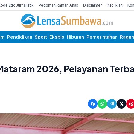
Kode Etik Jurnalistik
Pedoman Ramah Anak
Disclaimer
Info Iklan
Kon
um
Pendidikan
Sport
Eksbis
Hiburan
Pemerintahan
Raga
 Mataram 2026, Pelayanan Terba