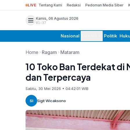
LIVE
Tentang Kami
Redaksi
Pedoman Media Siber
Kamis, 06 Agustus 2026
01:37
Nasional
Daerah
Politik
Huk
Home
Ragam
Mataram
10 Toko Ban Terdekat di
dan Terpercaya
Sabtu, 30 Mei 2026 • 04:42:01 WIB
SI
Sigit Wicaksono