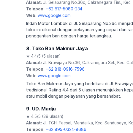
Alamat:
Jl. Selaparang No.36c, Cakranegara Tim., Kec.
Telepon:
+62 817-5080-234
Web:
www.google.com
Indah Motor Lombok di Jl. Selaparang No.36c menjadi
toko ini dikenal dengan pelayanan yang cepat dan 
penggantian ban dengan harga terjangkau.
8. Toko Ban Makmur Jaya
★ 4.4/5 (5 ulasan)
Alamat:
Jl. Brawijaya No.36, Cakranegara Sel., Kec. C
Telepon:
+62 818-0916-7596
Web:
www.google.com
Toko Ban Makmur Jaya yang berlokasi di Jl. Brawija
tradisional. Rating 4.4 dari 5 ulasan menunjukkan k
atau mobil dengan pelayanan yang bersahabat.
9. UD. Madju
★ 4.5/5 (39 ulasan)
Alamat:
Jl. TGH. Faesal, Mandalika, Kec. Sandubaya, K
Telepon:
+62 895-0324-8686