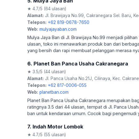
5. Mulya Jaya Ban
★ 4.7/5 (64 ulasan)
Alamat:
Jl. Brawijaya No.99, Cakranegara Sel. Baru, K
Telepon:
+62 819-0678-7650
Web:
mulyajayaban.com
Mulya Jaya Ban di Jl. Brawijaya No.99 menjadi pilihan
ulasan, toko ini menawarkan produk ban dari berba
yang bersih dan rapi membuat pelanggan merasa ny
6. Planet Ban Panca Usaha Cakranegara
★ 3.5/5 (44 ulasan)
Alamat:
Jl. Panca Usaha No.21J, Cilinaya, Kec. Cakran
Telepon:
+62 817-0006-055
Web:
planetban.com
Planet Ban Panca Usaha Cakranegara merupakan bagia
ratingnya 3.5 dari 44 ulasan, tempat di Jl. Panca Usa
ban untuk kendaraan umum. Cocok bagi pengemudi y
7. Indah Motor Lombok
★ 4.7/5 (55 ulasan)