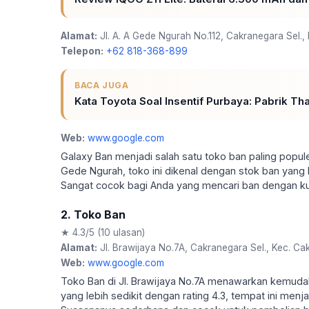
Alamat:
Jl. A. A Gede Ngurah No.112, Cakranegara Sel.
Telepon:
+62 818-368-899
BACA JUGA
Kata Toyota Soal Insentif Purbaya: Pabrik T
Web:
www.google.com
Galaxy Ban menjadi salah satu toko ban paling populer 
Gede Ngurah, toko ini dikenal dengan stok ban yang
Sangat cocok bagi Anda yang mencari ban dengan kual
2. Toko Ban
★ 4.3/5 (10 ulasan)
Alamat:
Jl. Brawijaya No.7A, Cakranegara Sel., Kec. C
Web:
www.google.com
Toko Ban di Jl. Brawijaya No.7A menawarkan kemuda
yang lebih sedikit dengan rating 4.3, tempat ini menj