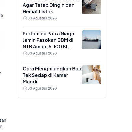
Agar Tetap Dingin dan
Hemat Listrik
ia
03 Agustus 2026
Pertamina Patra Niaga
Jamin Pasokan BBM di
NTB Aman, 5.100 KL
Pertalite dan Biosolar
03 Agustus 2026
Masuk ke Lombok
Cara Menghilangkan Bau
h.
Tak Sedap di Kamar
Mandi
03 Agustus 2026
san
n.