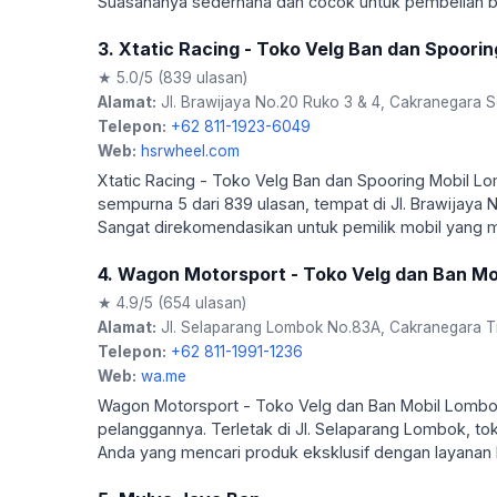
Suasananya sederhana dan cocok untuk pembelian b
3. Xtatic Racing - Toko Velg Ban dan Spoori
★ 5.0/5 (839 ulasan)
Alamat:
Jl. Brawijaya No.20 Ruko 3 & 4, Cakranegara S
Telepon:
+62 811-1923-6049
Web:
hsrwheel.com
Xtatic Racing - Toko Velg Ban dan Spooring Mobil L
sempurna 5 dari 839 ulasan, tempat di Jl. Brawijaya N
Sangat direkomendasikan untuk pemilik mobil yang m
4. Wagon Motorsport - Toko Velg dan Ban M
★ 4.9/5 (654 ulasan)
Alamat:
Jl. Selaparang Lombok No.83A, Cakranegara Ti
Telepon:
+62 811-1991-1236
Web:
wa.me
Wagon Motorsport - Toko Velg dan Ban Mobil Lombok
pelanggannya. Terletak di Jl. Selaparang Lombok, to
Anda yang mencari produk eksklusif dengan layanan