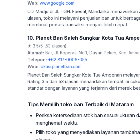
Web:
www.google.com
UD. Madju di Jl. TGH. Faesal, Mandalika menawarkan 
ulasan, toko ini melayani penjualan ban untuk berbag
membuat proses transaksi menjadi lebih cepat.
10. Planet Ban Saleh Sungkar Kota Tua Amp
★ 3.5/5 (53 ulasan)
Alamat:
Bar, Jl. Koperasi No.1, Dayan Peken, Kec. Amp
Telepon:
+62 817-0006-055
Web:
lokasi.planetban.com
Planet Ban Saleh Sungkar Kota Tua Ampenan melayani
Rating 3.5 dari 53 ulasan menandakan tempat ini cu
standar dengan layanan yang terjamin dari merek bes
Tips Memilih toko ban Terbaik di Mataram
Periksa ketersediaan stok ban sesuai ukuran
menghemat waktu.
Pilih toko yang menyediakan layanan tambahan 
efisien.