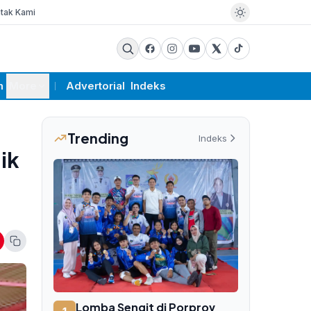
tak Kami
m
More
Advertorial
Indeks
Trending
Indeks
ik
Lomba Sengit di Porprov