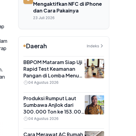
Mengaktifkan NFC di iPhone
dan Cara Pakainya
23 Juli 2026
ap
alam
Daerah
Indeks
rap
BBPOM Mataram Siap Uji
Rapid Test Keamanan
m.
Pangan di Lomba Menu
dan
MBG NTB, 22 Agustus
04 Agustus 2026
2026
Produksi Rumput Laut
Sumbawa Anjlok dari
300.000 Ton ke 153.000
Ton, Dislutkan Sebut 3
04 Agustus 2026
Faktor Pemicu
Cara Merawat AC Rumah