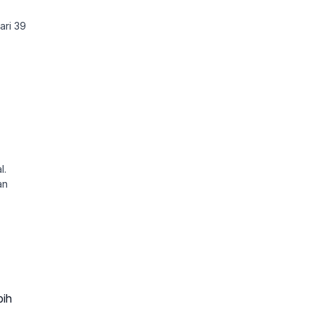
ari 39
l.
an
bih