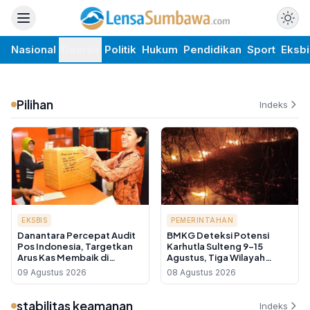
Nasional
Daerah
Politik
Hukum
Pendidikan
Sport
Eksbi
Pilihan
Indeks
EKSBIS
PEMERINTAHAN
Danantara Percepat Audit
BMKG Deteksi Potensi
Pos Indonesia, Targetkan
Karhutla Sulteng 9-15
Arus Kas Membaik di
Agustus, Tiga Wilayah
Tengah Transformasi BUMN
Masuk Kategori Sangat
09 Agustus 2026
08 Agustus 2026
Logistik
Tinggi
stabilitas keamanan
Indeks