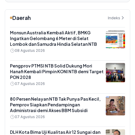
Daerah
Indeks
Monsun Australia Kembali Aktif, BMKG
Ingatkan Gelombang 6 Meter di Selat
Lombok dan Samudra Hindia Selatan NTB
08 Agustus 2026
Pengprov PTMSI NTB Solid Dukung Mori
Hanafi Kembali Pimpin KONI NTB demi Target
PON 2028
07 Agustus 2026
80 Persen Nelayan NTB Tak Punya Pas Kecil,
Pemprov Siapkan Pendampingan
Administrasi demi Akses BBM Subsidi
07 Agustus 2026
DLH Kota Bima Uji Kualitas Air 12 Sungai dan