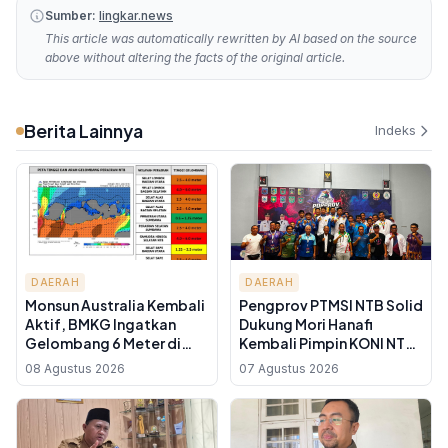
Sumber:
lingkar.news
This article was automatically rewritten by AI based on the source
above without altering the facts of the original article.
Berita Lainnya
Indeks
DAERAH
DAERAH
Monsun Australia Kembali
Pengprov PTMSI NTB Solid
Aktif, BMKG Ingatkan
Dukung Mori Hanafi
Gelombang 6 Meter di
Kembali Pimpin KONI NTB
Selat Lombok dan
demi Target PON 2028
08 Agustus 2026
07 Agustus 2026
Samudra Hindia Selatan
NTB