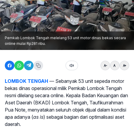
Pemkab Lombok Tengah melelang 53 unit motor dinas bekas secara
online mulai Rp281 ribu.
LOMBOK TENGAH
— Sebanyak 53 unit sepeda motor
bekas dinas operasional milik Pemkab Lombok Tengah
resmi dilelang secara online. Kepala Badan Keuangan dan
Aset Daerah (BKAD) Lombok Tengah, Taufikurrahman
Pua Note, menyatakan seluruh objek dijual dalam kondisi
apa adanya (
as is
) sebagai bagian dari optimalisasi aset
daerah.