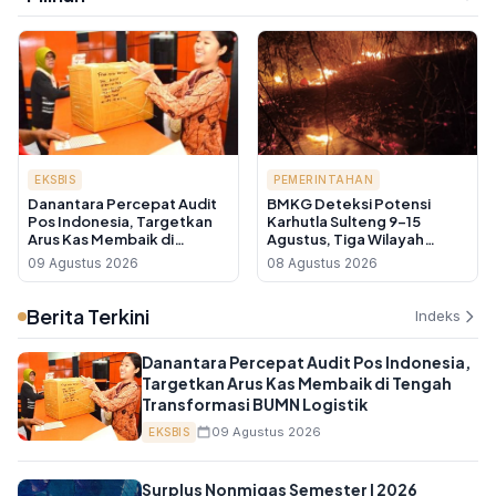
EKSBIS
PEMERINTAHAN
Danantara Percepat Audit
BMKG Deteksi Potensi
Pos Indonesia, Targetkan
Karhutla Sulteng 9-15
Arus Kas Membaik di
Agustus, Tiga Wilayah
Tengah Transformasi BUMN
Masuk Kategori Sangat
09 Agustus 2026
08 Agustus 2026
Logistik
Tinggi
Berita Terkini
Indeks
Danantara Percepat Audit Pos Indonesia,
Targetkan Arus Kas Membaik di Tengah
Transformasi BUMN Logistik
09 Agustus 2026
EKSBIS
Surplus Nonmigas Semester I 2026