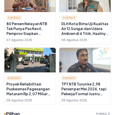
DAERAH
DAERAH
80 Persen Nelayan NTB
DLH Kota Bima Uji Kualitas
Tak Punya Pas Kecil,
Air 12 Sungai dan Udara
Pemprov Siapkan
Ambien di 6 Titik, Hasilnya
Pendampingan
Jadi Dasar Kebijakan
07 Agustus 2026
06 Agustus 2026
Administrasi demi Akses
Pengendalian
BBM Subsidi
Pencemaran
DAERAH
DAERAH
Proyek Rehabilitasi
TPT NTB Turun ke 2,98
Puskesmas Pagesangan
Persen per Mei 2026, tapi
Mataram Rp 2,07 Miliar
Pekerja Formal Justru
Jalan Lagi Usai Rekanan
Menyusut Hampir 1 Juta
06 Agustus 2026
06 Agustus 2026
Diganti, Pelayanan Tetap
Orang
Normal
Pilihan
Indeks