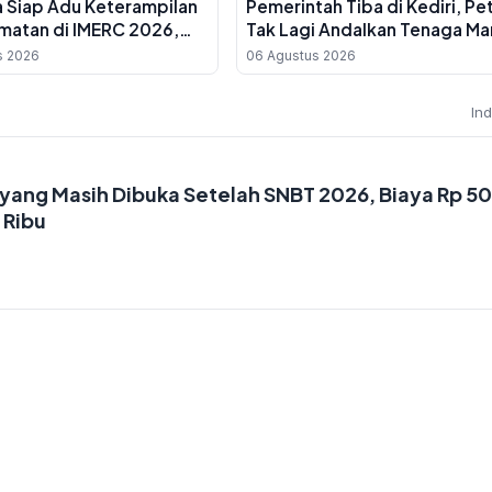
a Siap Adu Keterampilan
Pemerintah Tiba di Kediri, Pe
matan di IMERC 2026,
Tak Lagi Andalkan Tenaga Ma
untuk Umum
s 2026
06 Agustus 2026
In
N yang Masih Dibuka Setelah SNBT 2026, Biaya Rp 5
 Ribu