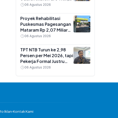
Hasilnya Jadi Dasar
06 Agustus 2026
Kebijakan Pengendalian
Pencemaran
Proyek Rehabilitasi
Puskesmas Pagesangan
Mataram Rp 2,07 Miliar
Jalan Lagi Usai Rekanan
06 Agustus 2026
Diganti, Pelayanan Tetap
Normal
TPT NTB Turun ke 2,98
Persen per Mei 2026, tapi
Pekerja Formal Justru
Menyusut Hampir 1 Juta
06 Agustus 2026
Orang
fo Iklan
Kontak Kami