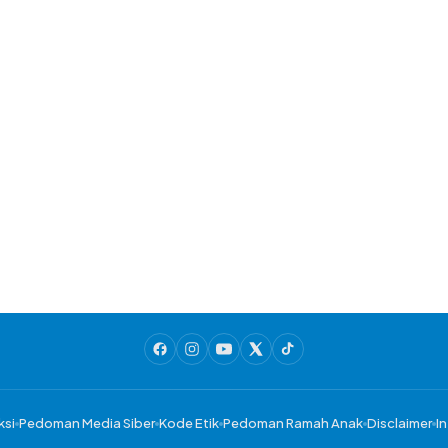
ksi
Pedoman Media Siber
Kode Etik
Pedoman Ramah Anak
Disclaimer
In