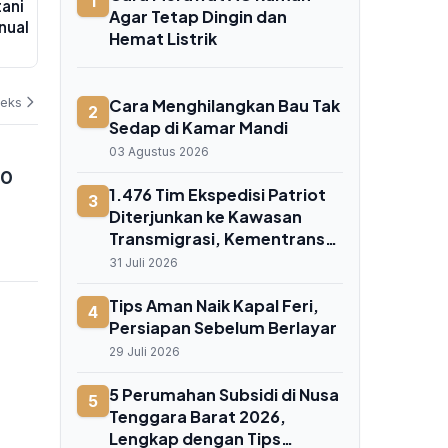
1
tani
Iqbal Tinjau SMK Mitra Industri
Lombok Bara
Agar Tetap Dingin dan
nual
MM2100, Targetkan Lulusan SMK
Mataram, Sua
Hemat Listrik
NTB Siap Kerja ke Jepang dan
05 Agustus 2026
05 Agustus 202
Jerman
deks
Cara Menghilangkan Bau Tak
2
Sedap di Kamar Mandi
03 Agustus 2026
00
1.476 Tim Ekspedisi Patriot
3
Diterjunkan ke Kawasan
Transmigrasi, Kementrans
Targetkan Pusat Ekonomi
31 Juli 2026
Baru Berbasis Potensi Lokal
Tips Aman Naik Kapal Feri,
4
Persiapan Sebelum Berlayar
29 Juli 2026
5 Perumahan Subsidi di Nusa
5
Tenggara Barat 2026,
Lengkap dengan Tips