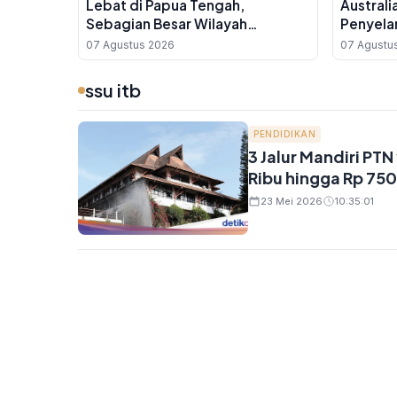
Lebat di Papua Tengah,
Australi
Sebagian Besar Wilayah
Penyela
Indonesia Berawan
Gratis 
07 Agustus 2026
07 Agustu
ssu itb
PENDIDIKAN
3 Jalur Mandiri PT
Ribu hingga Rp 750
23 Mei 2026
10:35:01