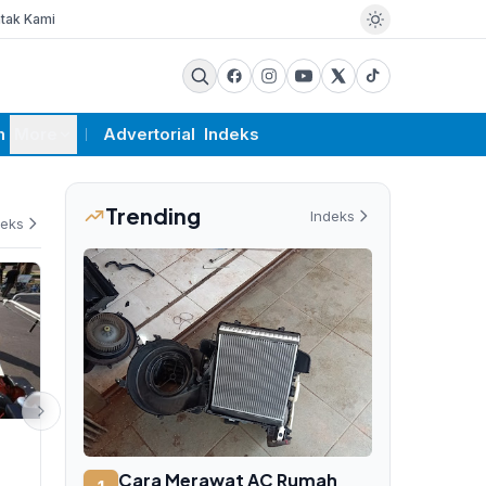
tak Kami
m
More
Advertorial
Indeks
Trending
Indeks
deks
PEMERINTAHAN
PEMERINTAHAN
Gubernur NTB Lalu Muhamad
KPK Periksa 
Cara Merawat AC Rumah