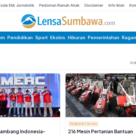
Kode Etik Jurnalistik
Pedoman Ramah Anak
Disclaimer
Info Iklan
Kon
um
Pendidikan
Sport
Eksbis
Hiburan
Pemerintahan
Raga
In
PEMERINTAHAN
Tambang Indonesia-
216 Mesin Pertanian Bantuan