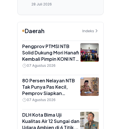
Memilih Hunian Tepat
28 Juli 2026
Daerah
Indeks
Pengprov PTMSI NTB
Solid Dukung Mori Hanafi
Kembali Pimpin KONI NTB
demi Target PON 2028
07 Agustus 2026
80 Persen Nelayan NTB
Tak Punya Pas Kecil,
Pemprov Siapkan
Pendampingan
07 Agustus 2026
Administrasi demi Akses
BBM Subsidi
DLH Kota Bima Uji
Kualitas Air 12 Sungai dan
Udara Ambien di 6 Titik,