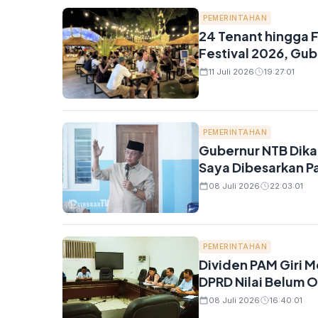
PEMERINTAHAN
24 Tenant hingga 
Festival 2026, Gu
11 Juli 2026
19:27:01
PEMERINTAHAN
Gubernur NTB Dika
Saya Dibesarkan Par
08 Juli 2026
22:03:01
PEMERINTAHAN
Dividen PAM Giri M
DPRD Nilai Belum 
08 Juli 2026
16:40:01