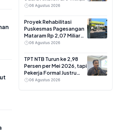
Hasilnya Jadi Dasar
06 Agustus 2026
Kebijakan Pengendalian
Pencemaran
Proyek Rehabilitasi
nan
Puskesmas Pagesangan
Mataram Rp 2,07 Miliar
Jalan Lagi Usai Rekanan
06 Agustus 2026
Diganti, Pelayanan Tetap
Normal
TPT NTB Turun ke 2,98
Persen per Mei 2026, tapi
Pekerja Formal Justru
ut
Menyusut Hampir 1 Juta
06 Agustus 2026
Orang
a