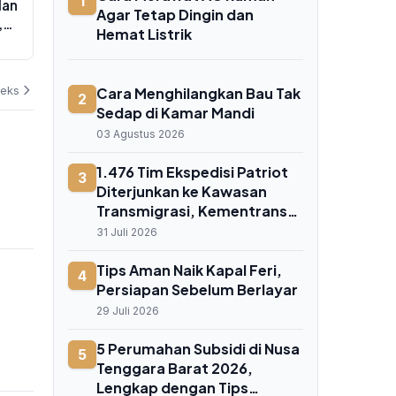
1
lan
Pemerintah Tiba di Kediri, Petani
Iqbal Tinjau 
Agar Tetap Dingin dan
,
Tak Lagi Andalkan Tenaga Manual
MM2100, Tar
Hemat Listrik
NTB Siap Ker
06 Agustus 2026
05 Agustus 202
Jerman
deks
Cara Menghilangkan Bau Tak
2
Sedap di Kamar Mandi
03 Agustus 2026
1.476 Tim Ekspedisi Patriot
3
Diterjunkan ke Kawasan
Transmigrasi, Kementrans
Targetkan Pusat Ekonomi
31 Juli 2026
Baru Berbasis Potensi Lokal
Tips Aman Naik Kapal Feri,
4
Persiapan Sebelum Berlayar
29 Juli 2026
5 Perumahan Subsidi di Nusa
5
Tenggara Barat 2026,
Lengkap dengan Tips