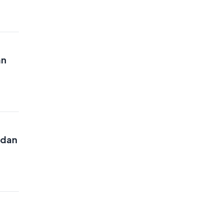
an
 dan