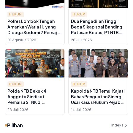
HUKUM
HUKUM
Polres Lombok Tengah
Dua Pengadilan Tinggi
Amankan Waria HJ yang
Beda Sikap soal Banding
Diduga Sodomi 7 Remaja
Putusan Bebas, PT NTB
di Jonggat, Modus Beri
Pilih Buka Jalan Kasasi ke
01 Agustus 2026
28 Juli 2026
Uang Jajan
MA
HUKUM
HUKUM
Polda NTB Bekuk 4
Kapolda NTB Temui Kajati
Anggota Sindikat
Bahas Penguatan Sinergi
Pemalsu STNK di
Usai Kasus Hukum Pejabat
Mataram, Harga Rp 750
Tinggi di Dua Lembaga
23 Juli 2026
14 Juli 2026
Ribu untuk Motor
Pilihan
Indeks