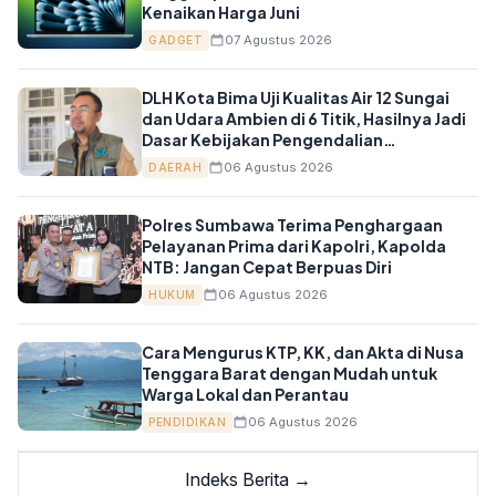
Kenaikan Harga Juni
07 Agustus 2026
GADGET
DLH Kota Bima Uji Kualitas Air 12 Sungai
dan Udara Ambien di 6 Titik, Hasilnya Jadi
Dasar Kebijakan Pengendalian
Pencemaran
06 Agustus 2026
DAERAH
Polres Sumbawa Terima Penghargaan
Pelayanan Prima dari Kapolri, Kapolda
NTB: Jangan Cepat Berpuas Diri
06 Agustus 2026
HUKUM
Cara Mengurus KTP, KK, dan Akta di Nusa
Tenggara Barat dengan Mudah untuk
Warga Lokal dan Perantau
06 Agustus 2026
PENDIDIKAN
Indeks Berita →