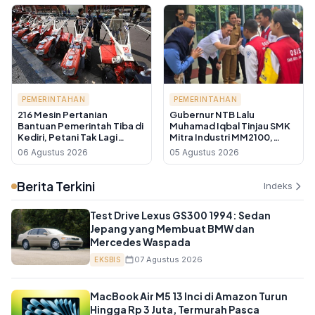
PEMERINTAHAN
PEMERINTAHAN
216 Mesin Pertanian
Gubernur NTB Lalu
Bantuan Pemerintah Tiba di
Muhamad Iqbal Tinjau SMK
Kediri, Petani Tak Lagi
Mitra Industri MM2100,
Andalkan Tenaga Manual
Targetkan Lulusan SMK NTB
06 Agustus 2026
05 Agustus 2026
Siap Kerja ke Jepang dan
Jerman
Berita Terkini
Indeks
Test Drive Lexus GS300 1994: Sedan
Jepang yang Membuat BMW dan
Mercedes Waspada
07 Agustus 2026
EKSBIS
MacBook Air M5 13 Inci di Amazon Turun
Hingga Rp 3 Juta, Termurah Pasca