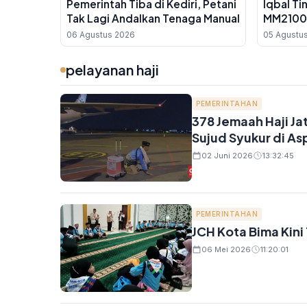
Pemerintah Tiba di Kediri, Petani
Iqbal Ti
Tak Lagi Andalkan Tenaga Manual
MM2100,
NTB Sia
06 Agustus 2026
05 Agustu
Jerman
pelayanan haji
PEMERINTAHAN
378 Jemaah Haji Ja
Sujud Syukur di As
02 Juni 2026
13:32:45
PEMERINTAHAN
JCH Kota Bima Kin
06 Mei 2026
11:20:01