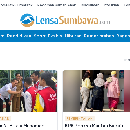
Kode Etik Jurnalistik
Pedoman Ramah Anak
Disclaimer
Info Iklan
Kon
um
Pendidikan
Sport
Eksbis
Hiburan
Pemerintahan
Raga
In
TAHAN
PEMERINTAHAN
r NTB Lalu Muhamad
KPK Periksa Mantan Bupati