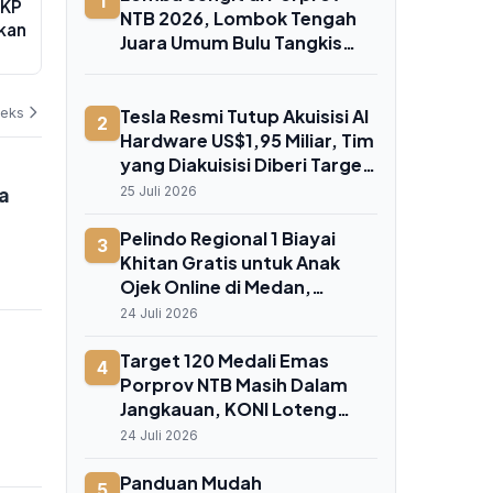
1
PKP
Triliun, Dana Segar Rp 54 Triliun
Harga BBM d
NTB 2026, Lombok Tengah
kan
Siap Biayai Ekspansi 5G dan AI
Bukti Efekti
Juara Umum Bulu Tangkis
Prabowo
04 Agustus 2026
02 Agustus 202
dengan 3 Emas dan 4 Perak
deks
Tesla Resmi Tutup Akuisisi AI
2
Hardware US$1,95 Miliar, Tim
yang Diakuisisi Diberi Target
"Tidak Mungkin"
a
25 Juli 2026
Pelindo Regional 1 Biayai
3
Khitan Gratis untuk Anak
Ojek Online di Medan,
Bentuk Peringatan Hari Anak
24 Juli 2026
Nasional
Target 120 Medali Emas
4
Porprov NTB Masih Dalam
Jangkauan, KONI Loteng
Siapkan Bonus Rp 25 Juta per
24 Juli 2026
Atlet
Panduan Mudah
5