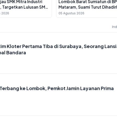
njau SMK Mitra Industri
Lombok Barat Sumiatun di B
 Targetkan Lulusan SMK
Mataram, Suami Turut Dihadir
p Kerja ke Jepang dan
s 2026
05 Agustus 2026
In
tim Kloter Pertama Tiba di Surabaya, Seorang Lansi
pal Bandara
i Terbang ke Lombok, Pemkot Jamin Layanan Prima