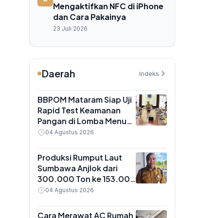
Mengaktifkan NFC di iPhone
dan Cara Pakainya
23 Juli 2026
Daerah
Indeks
BBPOM Mataram Siap Uji
Rapid Test Keamanan
Pangan di Lomba Menu
MBG NTB, 22 Agustus
04 Agustus 2026
2026
Produksi Rumput Laut
Sumbawa Anjlok dari
300.000 Ton ke 153.000
Ton, Dislutkan Sebut 3
04 Agustus 2026
Faktor Pemicu
Cara Merawat AC Rumah