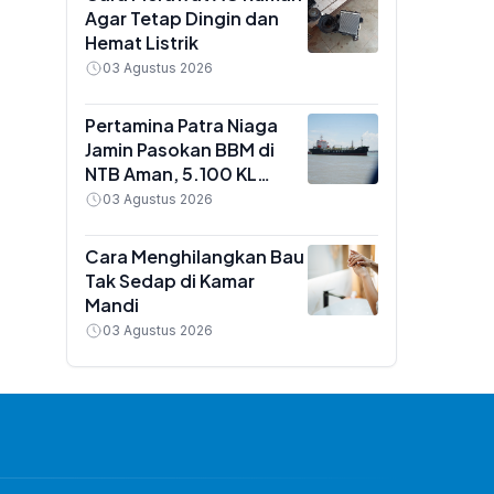
Agar Tetap Dingin dan
Hemat Listrik
03 Agustus 2026
Pertamina Patra Niaga
Jamin Pasokan BBM di
NTB Aman, 5.100 KL
Pertalite dan Biosolar
03 Agustus 2026
Masuk ke Lombok
Cara Menghilangkan Bau
Tak Sedap di Kamar
Mandi
03 Agustus 2026