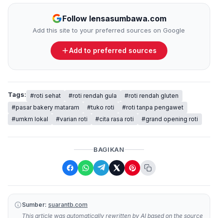
Follow lensasumbawa.com
Add this site to your preferred sources on Google
Add to preferred sources
Tags:
#roti sehat
#roti rendah gula
#roti rendah gluten
#pasar bakery mataram
#tuko roti
#roti tanpa pengawet
#umkm lokal
#varian roti
#cita rasa roti
#grand opening roti
BAGIKAN
Sumber:
suarantb.com
This article was automatically rewritten by AI based on the source