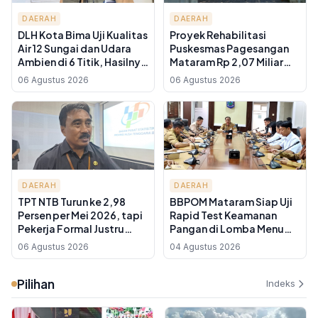
DAERAH
DAERAH
DLH Kota Bima Uji Kualitas
Proyek Rehabilitasi
Air 12 Sungai dan Udara
Puskesmas Pagesangan
Ambien di 6 Titik, Hasilnya
Mataram Rp 2,07 Miliar
Jadi Dasar Kebijakan
Jalan Lagi Usai Rekanan
06 Agustus 2026
06 Agustus 2026
Pengendalian
Diganti, Pelayanan Tetap
Pencemaran
Normal
DAERAH
DAERAH
TPT NTB Turun ke 2,98
BBPOM Mataram Siap Uji
Persen per Mei 2026, tapi
Rapid Test Keamanan
Pekerja Formal Justru
Pangan di Lomba Menu
Menyusut Hampir 1 Juta
MBG NTB, 22 Agustus
06 Agustus 2026
04 Agustus 2026
Orang
2026
Pilihan
Indeks