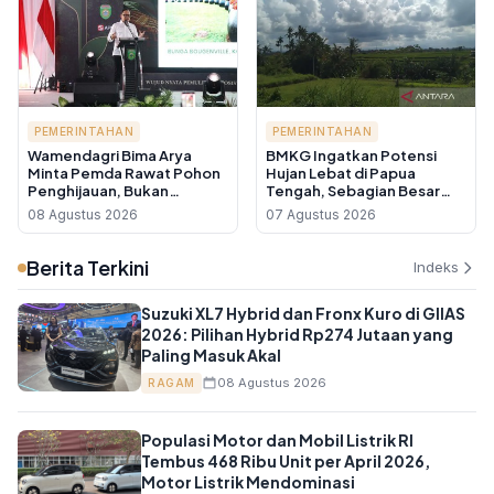
PEMERINTAHAN
PEMERINTAHAN
Wamendagri Bima Arya
BMKG Ingatkan Potensi
Minta Pemda Rawat Pohon
Hujan Lebat di Papua
Penghijauan, Bukan
Tengah, Sebagian Besar
Sekadar Tanam Lalu
Wilayah Indonesia Berawan
08 Agustus 2026
07 Agustus 2026
Ditinggal
Berita Terkini
Indeks
Suzuki XL7 Hybrid dan Fronx Kuro di GIIAS
2026: Pilihan Hybrid Rp274 Jutaan yang
Paling Masuk Akal
08 Agustus 2026
RAGAM
Populasi Motor dan Mobil Listrik RI
Tembus 468 Ribu Unit per April 2026,
Motor Listrik Mendominasi