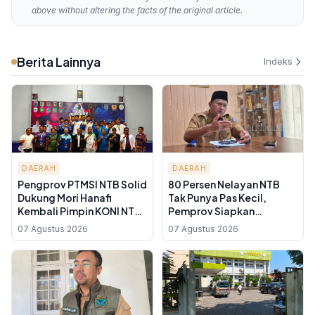
above without altering the facts of the original article.
Berita Lainnya
Indeks
DAERAH
DAERAH
Pengprov PTMSI NTB Solid
80 Persen Nelayan NTB
Dukung Mori Hanafi
Tak Punya Pas Kecil,
Kembali Pimpin KONI NTB
Pemprov Siapkan
demi Target PON 2028
Pendampingan
07 Agustus 2026
07 Agustus 2026
Administrasi demi Akses
BBM Subsidi