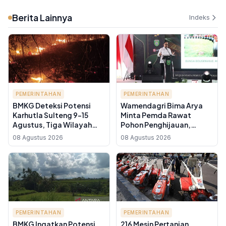
Berita Lainnya
Indeks
PEMERINTAHAN
PEMERINTAHAN
BMKG Deteksi Potensi
Wamendagri Bima Arya
Karhutla Sulteng 9-15
Minta Pemda Rawat
Agustus, Tiga Wilayah
Pohon Penghijauan,
Masuk Kategori Sangat
Bukan Sekadar Tanam
08 Agustus 2026
08 Agustus 2026
Tinggi
Lalu Ditinggal
PEMERINTAHAN
PEMERINTAHAN
BMKG Ingatkan Potensi
216 Mesin Pertanian