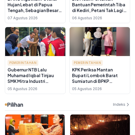
Hujan Lebat di Papua
Bantuan Pemerintah Tiba
Tengah, Sebagian Besar
di Kediri, Petani Tak Lagi
Wilayah Indonesia
Andalkan Tenaga Manual
07 Agustus 2026
06 Agustus 2026
Berawan
PEMERINTAHAN
PEMERINTAHAN
Gubernur NTB Lalu
KPK Periksa Mantan
Muhamad Iqbal Tinjau
Bupati Lombok Barat
SMK Mitra Industri
Sumiatun di BPKP
MM2100, Targetkan
Mataram, Suami Turut
05 Agustus 2026
05 Agustus 2026
Lulusan SMK NTB Siap
Dihadirkan
Kerja ke Jepang dan
Pilihan
Jerman
Indeks