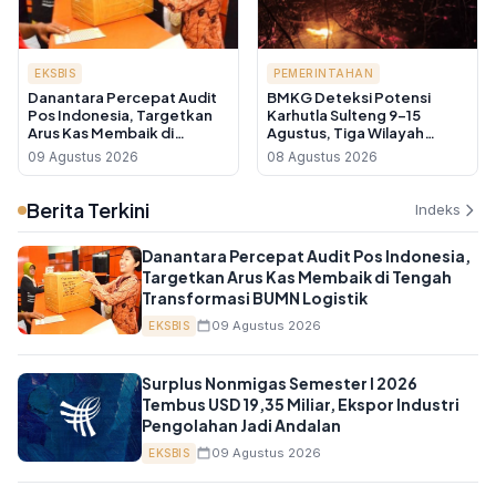
EKSBIS
PEMERINTAHAN
Danantara Percepat Audit
BMKG Deteksi Potensi
Pos Indonesia, Targetkan
Karhutla Sulteng 9-15
Arus Kas Membaik di
Agustus, Tiga Wilayah
Tengah Transformasi BUMN
Masuk Kategori Sangat
09 Agustus 2026
08 Agustus 2026
Logistik
Tinggi
Berita Terkini
Indeks
Danantara Percepat Audit Pos Indonesia,
Targetkan Arus Kas Membaik di Tengah
Transformasi BUMN Logistik
09 Agustus 2026
EKSBIS
Surplus Nonmigas Semester I 2026
Tembus USD 19,35 Miliar, Ekspor Industri
Pengolahan Jadi Andalan
09 Agustus 2026
EKSBIS