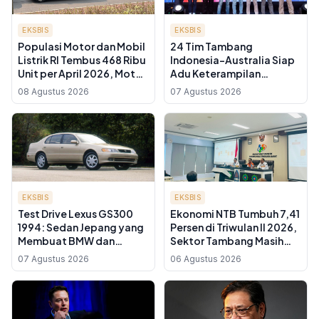
EKSBIS
EKSBIS
Populasi Motor dan Mobil
24 Tim Tambang
Listrik RI Tembus 468 Ribu
Indonesia-Australia Siap
Unit per April 2026, Motor
Adu Keterampilan
Listrik Mendominasi
Penyelamatan di IMERC
08 Agustus 2026
07 Agustus 2026
2026, Gratis untuk Umum
EKSBIS
EKSBIS
Test Drive Lexus GS300
Ekonomi NTB Tumbuh 7,41
1994: Sedan Jepang yang
Persen di Triwulan II 2026,
Membuat BMW dan
Sektor Tambang Masih
Mercedes Waspada
Jadi Motor Utama
07 Agustus 2026
06 Agustus 2026