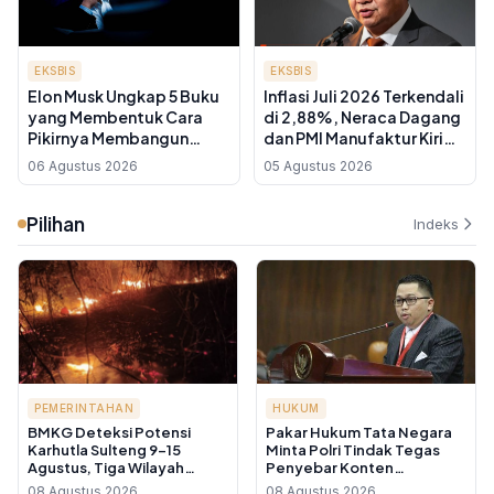
EKSBIS
EKSBIS
Elon Musk Ungkap 5 Buku
Inflasi Juli 2026 Terkendali
yang Membentuk Cara
di 2,88%, Neraca Dagang
Pikirnya Membangun
dan PMI Manufaktur Kirim
SpaceX dan Tesla
Sinyal Ekspansi
06 Agustus 2026
05 Agustus 2026
Pilihan
Indeks
PEMERINTAHAN
HUKUM
BMKG Deteksi Potensi
Pakar Hukum Tata Negara
Karhutla Sulteng 9-15
Minta Polri Tindak Tegas
Agustus, Tiga Wilayah
Penyebar Konten
Masuk Kategori Sangat
Manipulatif yang Picu
08 Agustus 2026
08 Agustus 2026