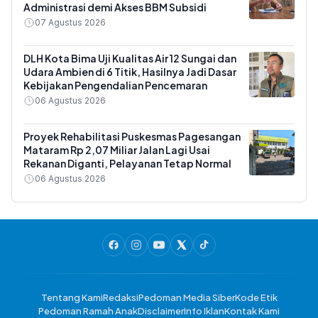
Administrasi demi Akses BBM Subsidi
07 Agustus 2026
DLH Kota Bima Uji Kualitas Air 12 Sungai dan
Udara Ambien di 6 Titik, Hasilnya Jadi Dasar
Kebijakan Pengendalian Pencemaran
06 Agustus 2026
Proyek Rehabilitasi Puskesmas Pagesangan
Mataram Rp 2,07 Miliar Jalan Lagi Usai
Rekanan Diganti, Pelayanan Tetap Normal
06 Agustus 2026
Tentang Kami
Redaksi
Pedoman Media Siber
Kode Etik
Pedoman Ramah Anak
Disclaimer
Info Iklan
Kontak Kami