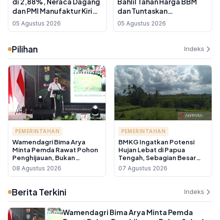
di 2,88%, Neraca Dagang
Bahlil Tahan Harga BBM
dan PMI Manufaktur Kirim
dan Tuntaskan
Sinyal Ekspansi
Pemadaman Listrik PLN di
05 Agustus 2026
05 Agustus 2026
Kalimantan
Pilihan
Indeks
PEMERINTAHAN
PEMERINTAHAN
Wamendagri Bima Arya
BMKG Ingatkan Potensi
Minta Pemda Rawat Pohon
Hujan Lebat di Papua
Penghijauan, Bukan
Tengah, Sebagian Besar
Sekadar Tanam Lalu
Wilayah Indonesia Berawan
08 Agustus 2026
07 Agustus 2026
Ditinggal
Berita Terkini
Indeks
Wamendagri Bima Arya Minta Pemda