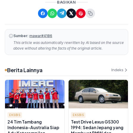
BAGIKAN
Sumber:
mawar#4186
This article was automatically rewritten by AI based on the source
above without altering the facts of the original article.
Berita Lainnya
Indeks
EKSBIS
EKSBIS
24 Tim Tambang
Test Drive Lexus GS300
Indonesia-Australia Siap
1994: Sedan Jepang yang
Adu Keterampilan
Membuat BMW dan