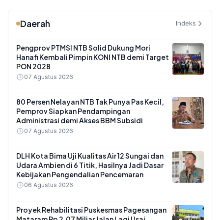
Daerah
Indeks
Pengprov PTMSI NTB Solid Dukung Mori
Hanafi Kembali Pimpin KONI NTB demi Target
PON 2028
07 Agustus 2026
80 Persen Nelayan NTB Tak Punya Pas Kecil,
Pemprov Siapkan Pendampingan
Administrasi demi Akses BBM Subsidi
07 Agustus 2026
DLH Kota Bima Uji Kualitas Air 12 Sungai dan
Udara Ambien di 6 Titik, Hasilnya Jadi Dasar
Kebijakan Pengendalian Pencemaran
06 Agustus 2026
Proyek Rehabilitasi Puskesmas Pagesangan
Mataram Rp 2,07 Miliar Jalan Lagi Usai