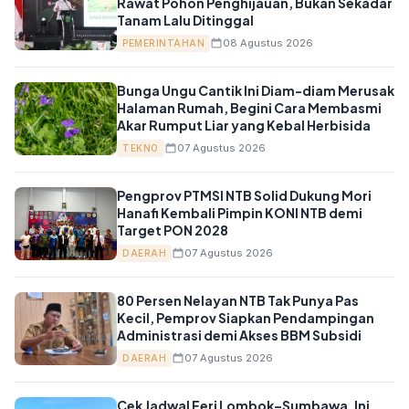
Rawat Pohon Penghijauan, Bukan Sekadar
Tanam Lalu Ditinggal
08 Agustus 2026
PEMERINTAHAN
Bunga Ungu Cantik Ini Diam-diam Merusak
Halaman Rumah, Begini Cara Membasmi
Akar Rumput Liar yang Kebal Herbisida
07 Agustus 2026
TEKNO
Pengprov PTMSI NTB Solid Dukung Mori
Hanafi Kembali Pimpin KONI NTB demi
Target PON 2028
07 Agustus 2026
DAERAH
80 Persen Nelayan NTB Tak Punya Pas
Kecil, Pemprov Siapkan Pendampingan
Administrasi demi Akses BBM Subsidi
07 Agustus 2026
DAERAH
Cek Jadwal Feri Lombok–Sumbawa, Ini